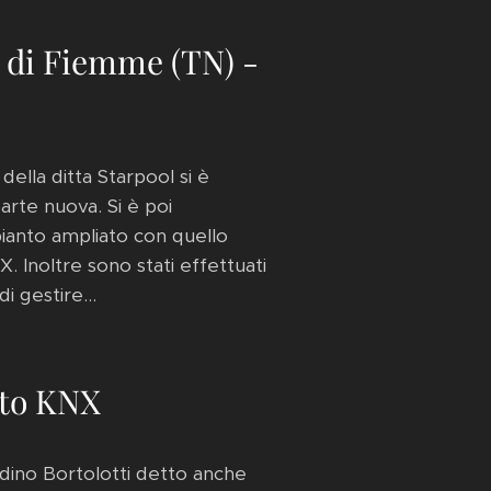
 di Fiemme (TN) -
ella ditta Starpool si è
rte nuova. Si è poi
pianto ampliato con quello
. Inoltre sono stati effettuati
i gestire...
tto KNX
rdino Bortolotti detto anche